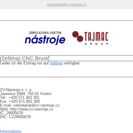
sekretariat@zv-nastroje.cz
(čeština) CNC Brusič
Leider ist der Eintrag nur auf
čeština
verfügbar.
Kontakt
ZV-Nástroje s. r. o.
Jasenice 2094, 755 01 Vsetín
Tel.: +420 571 402 301
Fax: +420 571 802 300
E-mail: sekretariat@zv-nastroje.cz
Web: http://www.zv-nastroje.cz
IČ: 28005678
DIČ: CZ28005678
GDPR
Informations