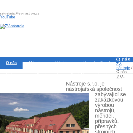
sekretariat@zv-nastroje.cz
YouTube
O nás
O nás
Aktuality
Výrobky
Výrobní zařízení
ZV-
nástroje
/
O nás
Reference
Řízení jakosti
Kontakty
Kariéra
ZV-
Nástroje s.r.o. je
Kde nás najdete
Projekty
nástrojařská společnost
zabývající se
zakázkovou
výrobou
nástrojů,
měřidel,
přípravků,
přesných
strojních