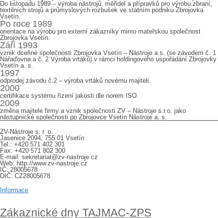
Do listopadu 1989 – výroba nástrojů, měřidel a přípravků pro výrobu zbraní,
textilních strojů a průmyslových rozbušek ve státním podniku Zbrojovka
Vsetín.
Po roce 1989
orientace na výrobu pro externí zákazníky mimo mateřskou společnost
Zbrojovka Vsetín.
Září 1993
vznik dceřiné společnosti Zbrojovka Vsetín – Nástroje a.s. (se závodem č. 1
Nářaďovna a č. 2 Výroba vrtáků) v rámci holdingového uspořádání Zbrojovky
Vsetín a. s.
1997
odprodej závodu č.2 – výroba vrtáků novému majiteli.
2000
certifikace systému řízení jakosti dle norem ISO.
2009
změna majitele firmy a vznik společnosti ZV – Nástroje s.r.o. jako
nástupnické společnosti po Zbrojovce Vsetín Nástroje a. s.
Kontakt
ZV-Nástroje s. r. o.
Jasenice 2094, 755 01 Vsetín
Tel.: +420 571 402 301
Fax: +420 571 802 300
E-mail: sekretariat@zv-nastroje.cz
Web: http://www.zv-nastroje.cz
IČ: 28005678
DIČ: CZ28005678
Ochrana osobních údajů
Informace
Aktuality
Zákaznické dny TAJMAC-ZPS