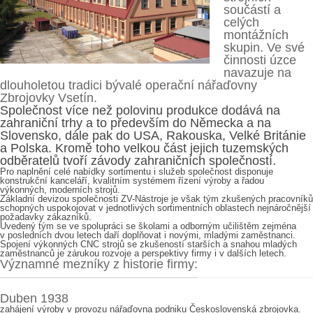
součástí a
celých
montážních
skupin. Ve své
činnosti úzce
navazuje na
dlouholetou tradici bývalé operační nářaďovny
Zbrojovky Vsetín.
Společnost více než polovinu produkce dodává na
zahraniční trhy a to především do Německa a na
Slovensko, dále pak do USA, Rakouska, Velké Británie
a Polska. Kromě toho velkou část jejich tuzemských
odběratelů tvoří závody zahraničních společností.
Pro naplnění celé nabídky sortimentu i služeb společnost disponuje
konstrukční kanceláří, kvalitním systémem řízení výroby a řadou
výkonných, moderních strojů.
Základní devizou společnosti ZV-Nástroje je však tým zkušených pracovníků
schopných uspokojovat v jednotlivých sortimentních oblastech nejnáročnější
požadavky zákazníků.
Uvedený tým se ve spolupráci se školami a odborným učilištěm zejména
v posledních dvou letech daří doplňovat i novými, mladými zaměstnanci.
Spojení výkonných CNC strojů se zkušeností starších a snahou mladých
zaměstnanců je zárukou rozvoje a perspektivy firmy i v dalších letech.
Významné mezníky z historie firmy:
Duben 1938
zahájení výroby v provozu nářaďovna podniku Československá zbrojovka.