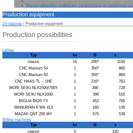
Rozvoj odborného vzdělávání zaměstnanců ve společnosti ZV 
Production equipment
ZV-nástroje
/
Production equipment
Production possibilities
Lathes
Typ
ks
Ø
x
classic
16
200*
1150
CNC Masturn 54
1
350*
865
CNC Masturn 50
1
350*
860
CNC HAAS TL – 1HE
1
216*
762
MORI SEIKI NLX2500/700Y
1
390
728
MORI SEIKI NLX2000
1
390
510
BIGLIA B620 YS
1
452
765
MANURHIN K’MX 413
1
160
130
MAZAK QNT 200 MY
1
675
538
Milling machines
Typ
ks
Ø
x
classic
5
320