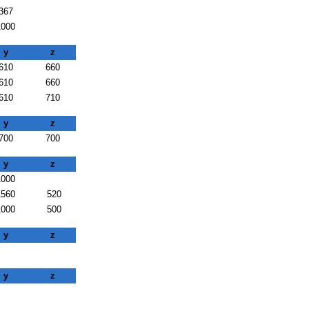
367
1000
y
z
610
660
610
660
610
710
y
z
700
700
y
z
1000
1560
520
1000
500
y
z
y
z