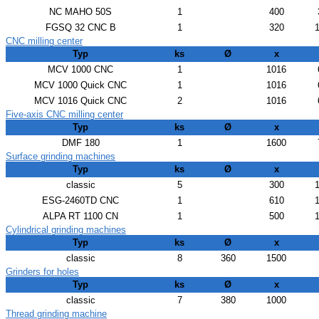
NC MAHO 50S
1
400
FGSQ 32 CNC B
1
320
CNC milling center
Typ
ks
Ø
x
MCV 1000 CNC
1
1016
MCV 1000 Quick CNC
1
1016
MCV 1016 Quick CNC
2
1016
Five-axis CNC milling center
Typ
ks
Ø
x
DMF 180
1
1600
Surface grinding machines
Typ
ks
Ø
x
classic
5
300
ESG-2460TD CNC
1
610
ALPA RT 1100 CN
1
500
Cylindrical grinding machines
Typ
ks
Ø
x
classic
8
360
1500
Grinders for holes
Typ
ks
Ø
x
classic
7
380
1000
Thread grinding machine