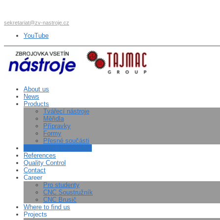
sekretariat@zv-nastroje.cz
YouTube
About us
News
Products
Tvářecí nástroje
Měřidla
Přípravky
Formy
Přesné součásti
Production equipment
References
Quality Control
Contact
Career
Pro studenty
CNC Soustružník
CNC Brusič
Where to find us
Projects