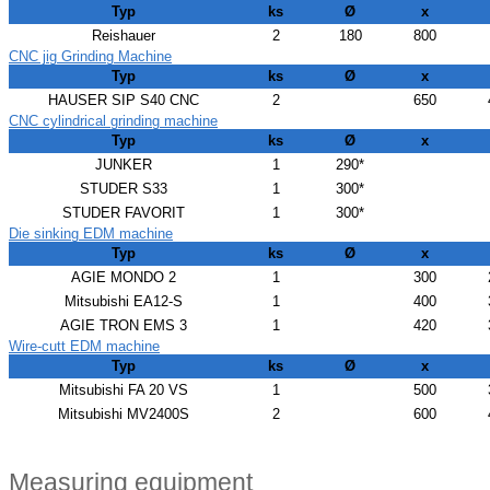
Typ
ks
Ø
x
Reishauer
2
180
800
CNC jig Grinding Machine
Typ
ks
Ø
x
HAUSER SIP S40 CNC
2
650
CNC cylindrical grinding machine
Typ
ks
Ø
x
JUNKER
1
290*
STUDER S33
1
300*
STUDER FAVORIT
1
300*
Die sinking EDM machine
Typ
ks
Ø
x
AGIE MONDO 2
1
300
Mitsubishi EA12-S
1
400
AGIE TRON EMS 3
1
420
Wire-cutt EDM machine
Typ
ks
Ø
x
Mitsubishi FA 20 VS
1
500
Mitsubishi MV2400S
2
600
Measuring equipment