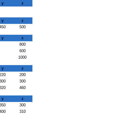
y
z
y
z
450
500
y
z
800
600
1000
y
z
220
200
300
300
320
460
y
z
350
300
400
310