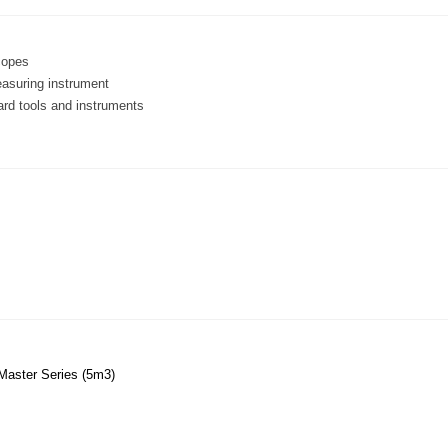
copes
asuring instrument
ard tools and instruments
aster Series (5m3)