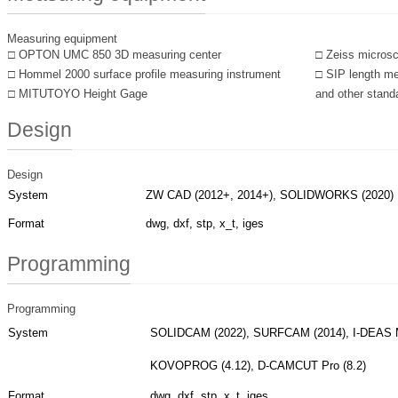
Measuring equipment
□ OPTON UMC 850 3D measuring center
□ Zeiss micros
□ Hommel 2000 surface profile measuring instrument
□ SIP length me
□ MITUTOYO Height Gage
and other stand
Design
Design
System
ZW CAD (2012+, 2014+), SOLIDWORKS (2020)
Format
dwg, dxf, stp, x_t, iges
Programming
Programming
System
SOLIDCAM (2022), SURFCAM (2014), I-DEAS M
KOVOPROG (4.12), D-CAMCUT Pro (8.2)
Format
dwg, dxf, stp, x_t, iges